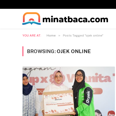
»
YOU ARE AT:
Home
Posts Tagged "ojek online"
BROWSING:
OJEK ONLINE