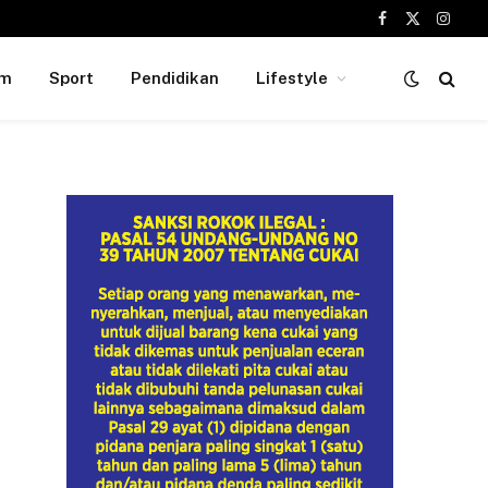
Facebook
X
Insta
(Twitter)
um
Sport
Pendidikan
Lifestyle