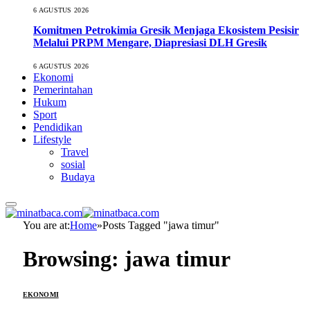
6 AGUSTUS 2026
Komitmen Petrokimia Gresik Menjaga Ekosistem Pesisir
Melalui PRPM Mengare, Diapresiasi DLH Gresik
6 AGUSTUS 2026
Ekonomi
Pemerintahan
Hukum
Sport
Pendidikan
Lifestyle
Travel
sosial
Budaya
You are at:
Home
»
Posts Tagged "jawa timur"
Browsing:
jawa timur
EKONOMI