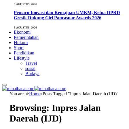
6 AGUSTUS 2026
Pemacu Inovasi dan Kemajuan UMKM, Ketua DPRD
Gresik Dukung Giri Pancasuar Awards 2026
5 AGUSTUS 2026
Ekonomi
Pemerintahan
Hukum
Sport
Pendidikan
Lifestyle
Travel
sosial
Budaya
You are at:
Home
»
Posts Tagged "Inpres Jalan Daerah (IJD)"
Browsing:
Inpres Jalan
Daerah (IJD)