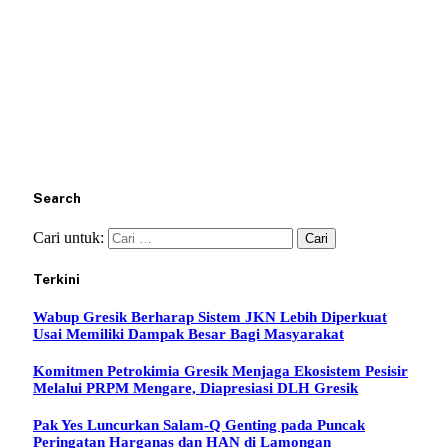
Search
Cari untuk:
Terkini
Wabup Gresik Berharap Sistem JKN Lebih Diperkuat
Usai Memiliki Dampak Besar Bagi Masyarakat
Komitmen Petrokimia Gresik Menjaga Ekosistem Pesisir
Melalui PRPM Mengare, Diapresiasi DLH Gresik
Pak Yes Luncurkan Salam-Q Genting pada Puncak
Peringatan Harganas dan HAN di Lamongan