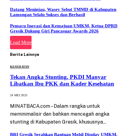
Datang Meninjau, Wasev Sebut TMMD di Kabupaten
Lamongan Selalu Sukses dan Berhasil
Pemacu Inovasi dan Kemajuan UMKM, Ketua DPRD
Gresik Dukung Giri Pancasuar Awards 2026
Load More
Berita Lainnya
KESEHATAN
Tekan Angka Stunting, PKDI Manyar
Libatkan Ibu PKK dan Kader Kesehatan
24 MEI 2025
MINATBACA.com – Dalam rangka untuk
meminimalisir dan bahkan mencegah angka
stunting di Kabupaten Gresik, khususnya…
BRI Gresik Serahkan Bantuan Mobil Display UMKM,