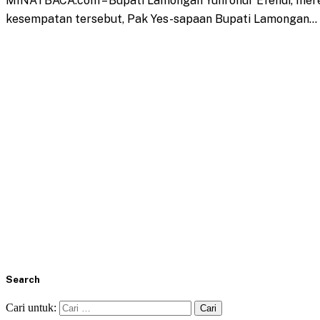
MINATBACA.com – Bupati Lamongan Yuhronur Efendi, meresm
kesempatan tersebut, Pak Yes-sapaan Bupati Lamongan…
Search
Cari untuk: