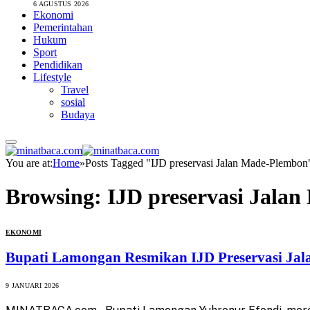
6 AGUSTUS 2026
Ekonomi
Pemerintahan
Hukum
Sport
Pendidikan
Lifestyle
Travel
sosial
Budaya
You are at:
Home
»
Posts Tagged "IJD preservasi Jalan Made-Plembon
Browsing:
IJD preservasi Jala
EKONOMI
Bupati Lamongan Resmikan IJD Preservasi Jal
9 JANUARI 2026