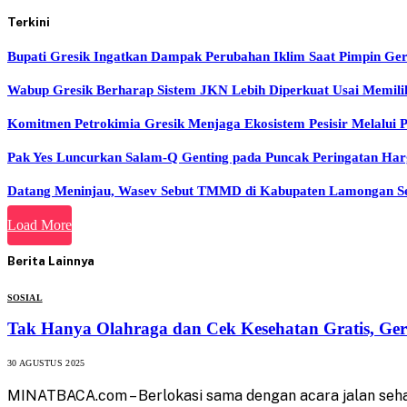
Terkini
Bupati Gresik Ingatkan Dampak Perubahan Iklim Saat Pimpin Ge
Wabup Gresik Berharap Sistem JKN Lebih Diperkuat Usai Memil
Komitmen Petrokimia Gresik Menjaga Ekosistem Pesisir Melalui
Pak Yes Luncurkan Salam-Q Genting pada Puncak Peringatan H
Datang Meninjau, Wasev Sebut TMMD di Kabupaten Lamongan Sela
Load More
Berita Lainnya
SOSIAL
Tak Hanya Olahraga dan Cek Kesehatan Gratis, Ge
30 AGUSTUS 2025
MINATBACA.com – Berlokasi sama dengan acara jalan seha