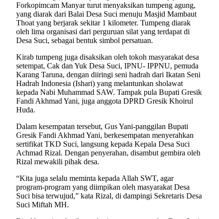
Forkopimcam Manyar turut menyaksikan tumpeng agung,
yang diarak dari Balai Desa Suci menuju Masjid Mambaut
Thoat yang berjarak sekitar 1 kilometer. Tumpeng diarak
oleh lima organisasi dari perguruan silat yang terdapat di
Desa Suci, sebagai bentuk simbol persatuan.
Kirab tumpeng juga disaksikan oleh tokoh masyarakat desa
setempat, Cak dan Yuk Desa Suci, IPNU- IPPNU, pemuda
Karang Taruna, dengan diiringi seni hadrah dari Ikatan Seni
Hadrah Indonesia (Ishari) yang melantunkan sholawat
kepada Nabi Muhammad SAW. Tampak pula Bupati Gresik
Fandi Akhmad Yani, juga anggota DPRD Gresik Khoirul
Huda.
Dalam kesempatan tersebut, Gus Yani-panggilan Bupati
Gresik Fandi Akhmad Yani, berkesempatan menyerahkan
sertifikat TKD Suci, langsung kepada Kepala Desa Suci
Achmad Rizal. Dengan penyerahan, disambut gembira oleh
Rizal mewakili pihak desa.
“Kita juga selalu meminta kepada Allah SWT, agar
program-program yang diimpikan oleh masyarakat Desa
Suci bisa terwujud,” kata Rizal, di dampingi Sekretaris Desa
Suci Miftah MH.