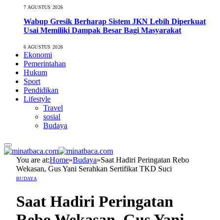
7 AGUSTUS 2026
Wabup Gresik Berharap Sistem JKN Lebih Diperkuat
Usai Memiliki Dampak Besar Bagi Masyarakat
6 AGUSTUS 2026
Ekonomi
Pemerintahan
Hukum
Sport
Pendidikan
Lifestyle
Travel
sosial
Budaya
You are at:
Home
»
Budaya
»
Saat Hadiri Peringatan Rebo
Wekasan, Gus Yani Serahkan Sertifikat TKD Suci
BUDAYA
Saat Hadiri Peringatan
Rebo Wekasan, Gus Yani