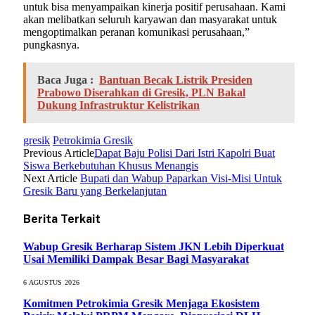
untuk bisa menyampaikan kinerja positif perusahaan. Kami
akan melibatkan seluruh karyawan dan masyarakat untuk
mengoptimalkan peranan komunikasi perusahaan,”
pungkasnya.
Baca Juga :
Bantuan Becak Listrik Presiden
Prabowo Diserahkan di Gresik, PLN Bakal
Dukung Infrastruktur Kelistrikan
gresik
Petrokimia Gresik
Previous Article
Dapat Baju Polisi Dari Istri Kapolri Buat
Siswa Berkebutuhan Khusus Menangis
Next Article
Bupati dan Wabup Paparkan Visi-Misi Untuk
Gresik Baru yang Berkelanjutan
Berita Terkait
Wabup Gresik Berharap Sistem JKN Lebih Diperkuat
Usai Memiliki Dampak Besar Bagi Masyarakat
6 AGUSTUS 2026
Komitmen Petrokimia Gresik Menjaga Ekosistem