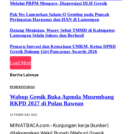
Melalui PRPM Mengare, Diapresiasi DLH Gresik
Pak Yes Luncurkan Salam-Q Genting pada Puncak
Peringatan Harganas dan HAN di Lamongan
Datang Meninjau, Wasev Sebut TMMD di Kabupaten
Lamongan Selalu Sukses dan Berhasil
Pemacu Inovasi dan Kemajuan UMKM, Ketua DPRD
Gresik Dukung Giri Pancasuar Awards 2026
Load More
Berita Lainnya
PEMERINTAHAN
Wabup Gresik Buka Agenda Musrenbang
RKPD 2027 di Pulau Bawean
10 FEBRUARI 2026
MINATBACA.com – Kunjungan kerja (kunker)
dilaksanakan Wakil Bupati (Wabup) Gresik