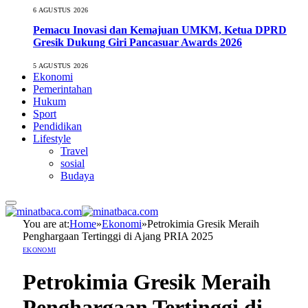
6 AGUSTUS 2026
Pemacu Inovasi dan Kemajuan UMKM, Ketua DPRD
Gresik Dukung Giri Pancasuar Awards 2026
5 AGUSTUS 2026
Ekonomi
Pemerintahan
Hukum
Sport
Pendidikan
Lifestyle
Travel
sosial
Budaya
You are at:
Home
»
Ekonomi
»
Petrokimia Gresik Meraih
Penghargaan Tertinggi di Ajang PRIA 2025
EKONOMI
Petrokimia Gresik Meraih
Penghargaan Tertinggi di